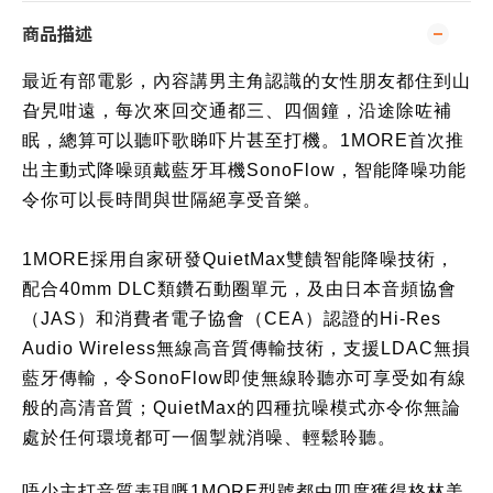
商品描述
最近有部電影，內容講男主角認識的女性朋友都住到山
旮旯咁遠，每次來回交通都三、四個鐘，沿途除咗補
眠，總算可以聽吓歌睇吓片甚至打機。1MORE
首次
推
出
主動式降噪頭戴藍牙耳機
SonoFlow，智能降噪功能
令你可以長時間與世隔絕享受音樂。
1MORE採用自家研發
QuietMax雙饋智能降噪技術
，
配合40mm DLC類鑽石動圈單元，及由日本音頻協會
（JAS）和消費者電子協會（CEA）認證的Hi-Res 
Audio Wireless無線高音質傳輸技術，支援LDAC無損
藍牙傳輸，令SonoFlow即使無線聆聽亦可享受如有線
般的高清音質；QuietMax的四種抗噪模式亦令你無論
處於任何環境都可一個掣就消噪、輕鬆聆聽。
唔少主打音質表現嘅1MORE型號
都由四度獲得格林美